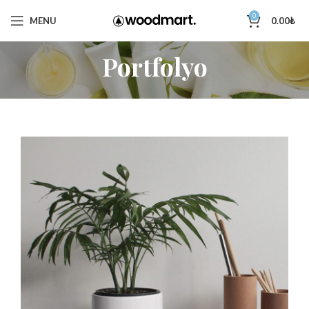
0
MENU
0.00
₺
Portfolyo