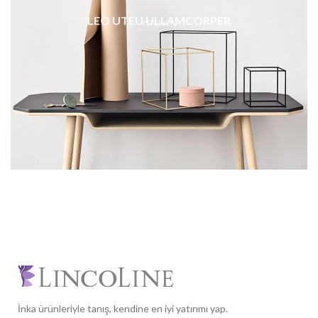
LEO UTEU ULLAMCORPER
KITCHEN
İnka ürünleriyle tanış, kendine en iyi yatırımı yap.