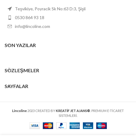
Teşvikiye, Poyracik Sk No:63 D:3, Şişli
0530 864 93 18
info@lincoline.com
SON YAZILAR
SÖZLEŞMELER
SAYFALAR
Lincoline
2023 CREATED BY
KREATİF JET AJANS®
. PREMIUM E-TİCARET
SİSTEMLERİ.