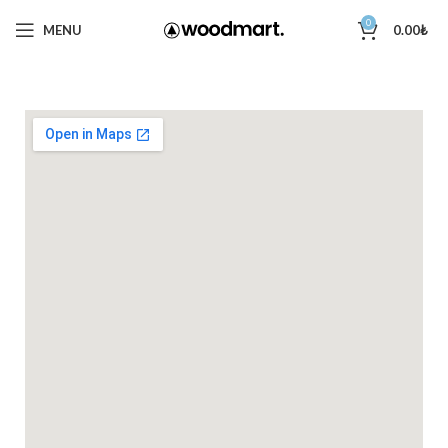
0
MENU
0.00
₺